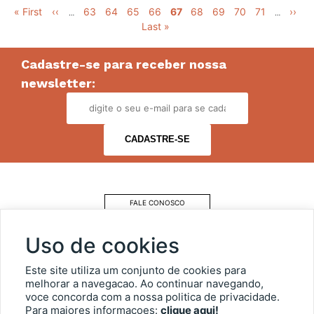
Pagination
First
« First
Previous
‹‹
Página
63
Página
64
Página
65
Página
66
Página
67
Página
68
Página
69
Página
70
Página
71
Next
››
La
…
…
page
page
Last »
atual
page
p
Cadastre-se para receber nossa
newsletter:
FALE CONOSCO
COMO CHEGAR
Uso de cookies
ESTACIONAMENTO
Este site utiliza um conjunto de cookies para
melhorar a navegacao. Ao continuar navegando,
voce concorda com a nossa politica de privacidade.
OUVIDORIA
Para maiores informacoes:
clique aqui!