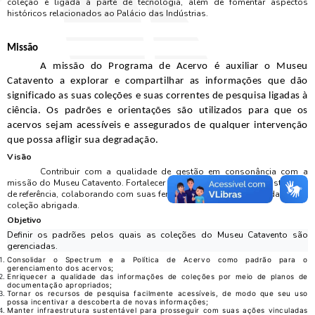
coleção é ligada à parte de tecnologia, além de fomentar aspectos
históricos relacionados ao Palácio das Indústrias.
Missão
A missão do Programa de Acervo é auxiliar o Museu
Catavento a explorar e compartilhar as informações que dão
significado as suas coleções e suas correntes de pesquisa ligadas à
ciência. Os padrões e orientações são utilizados para que os
acervos sejam acessíveis e assegurados de qualquer intervenção
que possa afligir sua degradação.
Visão
Contribuir com a qualidade de gestão em consonância com a
missão do Museu Catavento. Fortalecer a ideia de se tornar uma Instituição
de referência, colaborando com suas ferramentas executivas e cuidados na
coleção abrigada.
Objetivo
Definir os padrões pelos quais as coleções do Museu Catavento são
gerenciadas.
Consolidar o Spectrum e a Política de Acervo como padrão para o
gerenciamento dos acervos;
Enriquecer a qualidade das informações de coleções por meio de planos de
documentação apropriados;
Tornar os recursos de pesquisa facilmente acessíveis, de modo que seu uso
possa incentivar a descoberta de novas informações;
Manter infraestrutura sustentável para prosseguir com suas ações vinculadas