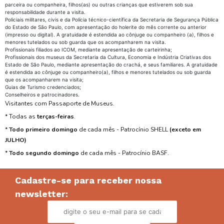
parceira ou companheira, filhos(as) ou outras crianças que estiverem sob sua
responsabilidade durante a visita.
Policiais militares, civis e da Polícia técnico-científica da Secretaria de Segurança Pública
do Estado de São Paulo, com apresentação do holerite do mês corrente ou anterior
(impresso ou digital). A gratuidade é estendida ao cônjuge ou companheiro (a), filhos e
menores tutelados ou sob guarda que os acompanharem na visita.
Profissionais filiados ao ICOM, mediante apresentação de carteirinha;
Profissionais dos museus da Secretaria da Cultura, Economia e Indústria Criativas dos
Estado de São Paulo, mediante apresentação do crachá, e seus familiares. A gratuidade
é estendida ao cônjuge ou companheiro(a), filhos e menores tutelados ou sob guarda
que os acompanharem na visita;
Guias de Turismo credenciados;
Conselheiros e patrocinadores.
Visitantes com Passaporte de Museus.
* Todas as
terças-feiras
.
*
Todo primeiro domingo
de cada mês - Patrocínio SHELL
(exceto em
JULHO)
*
Todo segundo domingo
de cada mês - Patrocínio BASF.
Cadastre-se para receber nossa
newsletter: