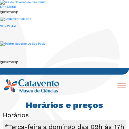
Skip
to
SP + Digital
main
/governosp
content
SP + Digital
/governosp
Navegação
Mobile
Horários e preços
principal
Horários
*Terça-feira a domingo das 09h às 17h