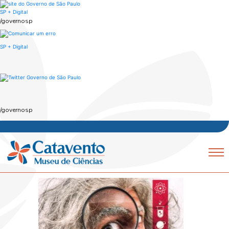
Skip
to
SP + Digital
main
/governosp
content
SP + Digital
/governosp
Navegação
Mobile
principal