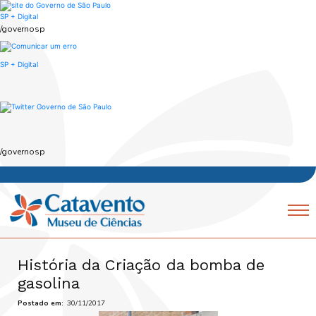
Skip
to
SP + Digital
main
/governosp
content
SP + Digital
/governosp
Navegação
Mobile
principal
História da Criação da bomba de
gasolina
Postado em
30/11/2017