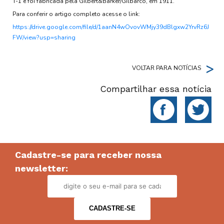
T-1 e foi fabricada pela Gilbert&Barker/Gilbarco, em 1911.
Para conferir o artigo completo acesse o link:
https://drive.google.com/file/d/1aanN4wOvovWMjy39dBlgxw2YrvRz6J
FW/view?usp=sharing
>
VOLTAR PARA NOTÍCIAS
Compartilhar essa notícia
Cadastre-se para receber nossa
newsletter: