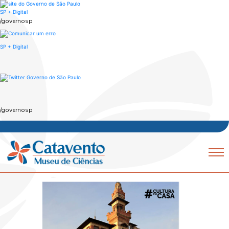
Skip
to
SP + Digital
main
/governosp
content
SP + Digital
/governosp
Navegação
Mobile
principal