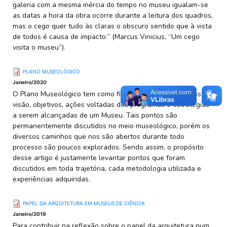
galeria com a mesma inércia do tempo no museu igualam-se
as datas a hora da obra ocorre durante a leitura dos quadros,
mas o cego quer tudo às claras o obscuro sentido que à vista
de todos é causa de impacto.” (Marcus Vinicius, “Um cego
visita o museu”).
PLANO MUSEOLÓGICO
Janeiro/2020
O Plano Museológico tem como finalidade espelhar a missão,
visão, objetivos, ações voltadas dos programas e estratégias
a serem alcançadas de um Museu. Tais pontos são
permanentemente discutidos no meio museológico, porém os
diversos caminhos que nos são abertos durante todo
processo são poucos explorados. Sendo assim, o propósito
desse artigo é justamente levantar pontos que foram
discutidos em toda trajetória, cada metodologia utilizada e
experiências adquiridas.
PAPEL DA ARQUITETURA EM MUSEUS DE CIÊNCIA
Janeiro/2019
Para contribuir na reflexão sobre o papel da arquitetura num