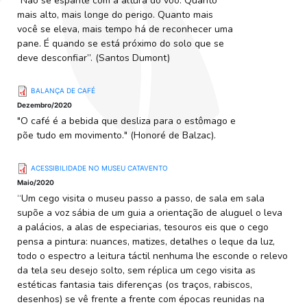
"Não se espante com a altura do vôo. Quanto
mais alto, mais longe do perigo. Quanto mais
você se eleva, mais tempo há de reconhecer uma
pane. É quando se está próximo do solo que se
deve desconfiar”. (Santos Dumont)
BALANÇA DE CAFÉ
Dezembro/2020
"O café é a bebida que desliza para o estômago e
põe tudo em movimento." (Honoré de Balzac).
ACESSIBILIDADE NO MUSEU CATAVENTO
Maio/2020
“Um cego visita o museu passo a passo, de sala em sala
supõe a voz sábia de um guia a orientação de aluguel o leva
a palácios, a alas de especiarias, tesouros eis que o cego
pensa a pintura: nuances, matizes, detalhes o leque da luz,
todo o espectro a leitura táctil nenhuma lhe esconde o relevo
da tela seu desejo solto, sem réplica um cego visita as
estéticas fantasia tais diferenças (os traços, rabiscos,
desenhos) se vê frente a frente com épocas reunidas na