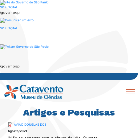
Skip
to
SP + Digital
main
/governosp
content
SP + Digital
/governosp
Navegação
Mobile
Artigos e Pesquisas
principal
AVIÃO DOUGLAS DC3
Agosto/2021