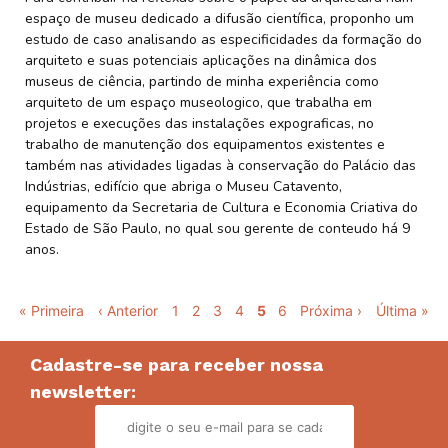
espaço de museu dedicado a difusão científica, proponho um
estudo de caso analisando as especificidades da formação do
arquiteto e suas potenciais aplicações na dinâmica dos
museus de ciência, partindo de minha experiência como
arquiteto de um espaço museologico, que trabalha em
projetos e execuções das instalações expograficas, no
trabalho de manutenção dos equipamentos existentes e
também nas atividades ligadas à conservação do Palácio das
Indústrias, edifício que abriga o Museu Catavento,
equipamento da Secretaria de Cultura e Economia Criativa do
Estado de São Paulo, no qual sou gerente de conteudo há 9
anos.
Pagination
First
« Primeira
Previous
‹ Anterior
Página
1
Página
2
Página
3
Página
4
Página
5
Página
6
Next
Próxima ›
Last
Última »
page
page
atual
page
page
Cadastre-se para receber nossa
newsletter: