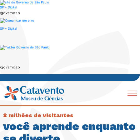
Skip
to
SP + Digital
main
/governosp
content
SP + Digital
/governosp
Navegação
Mobile
principal
8 milhões de visitantes
você aprende enquanto
se diverte