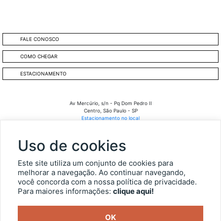
FALE CONOSCO
COMO CHEGAR
ESTACIONAMENTO
Av Mercúrio, s/n - Pq Dom Pedro II
Centro, São Paulo - SP
Estacionamento no local
Fale Conosco
:
11 3246 4000 das 09h às 17h.
Uso de cookies
SECRETARIA DA CULTURA, ECONOMIA E INDÚSTRIA CRIATIVAS
Este site utiliza um conjunto de cookies para
melhorar a navegação. Ao continuar navegando,
você concorda com a nossa política de privacidade.
OUVIDORIA
Para maiores informações:
clique aqui!
TRANSPARÊNCIA
OK