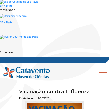
Skip
to
SP + Digital
main
/governosp
content
SP + Digital
/governosp
Navegação
Mobile
principal
Vacinação contra Influenza
Postado em
11/06/2025