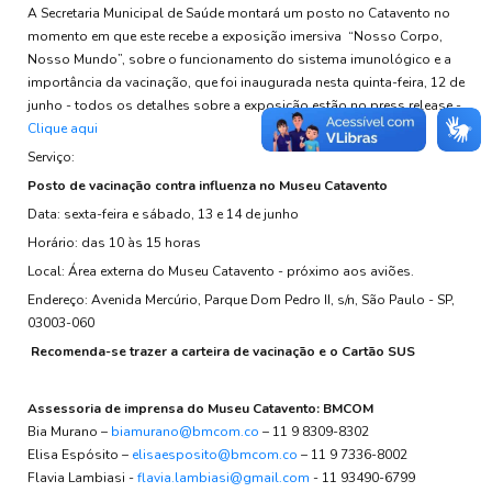
A Secretaria Municipal de Saúde montará um posto no Catavento no
momento em que este recebe a exposição imersiva “Nosso Corpo,
Nosso Mundo”, sobre o funcionamento do sistema imunológico e a
importância da vacinação, que foi inaugurada nesta quinta-feira, 12 de
junho - todos os detalhes sobre a exposição estão no press release -
Clique aqui
Serviço:
Posto de vacinação contra influenza no Museu Catavento
Data: sexta-feira e sábado, 13 e 14 de junho
Horário: das 10 às 15 horas
Local: Área externa do Museu Catavento - próximo aos aviões.
Endereço: Avenida Mercúrio, Parque Dom Pedro II, s/n, São Paulo - SP,
03003-060
Recomenda-se trazer a carteira de vacinação e o Cartão SUS
Assessoria de imprensa do Museu Catavento: BMCOM
Bia Murano –
biamurano@bmcom.co
– 11 9 8309-8302
Elisa Espósito –
elisaesposito@bmcom.co
– 11 9 7336-8002
Flavia Lambiasi -
flavia.lambiasi@gmail.com
- 11 93490-6799