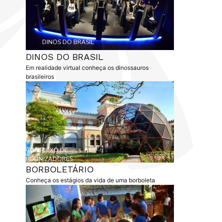
Etiqueta
DINOS DO BRASIL
DINOS DO BRASIL
resumo
Em realidade virtual conheça os dinossauros
brasileiros
capa
Etiqueta
COMPLEXO DE
POLINIZADORES
BORBOLETÁRIO
resumo
Conheça os estágios da vida de uma borboleta
capa