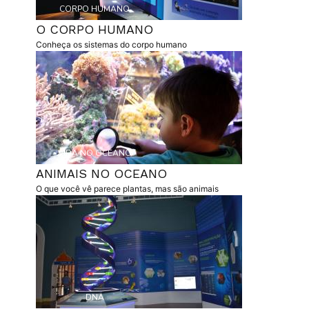
Etiqueta
CORPO HUMANO
O CORPO HUMANO
resumo
Conheça os sistemas do corpo humano
capa
Etiqueta
VIDA NO OCEANO
ANIMAIS NO OCEANO
resumo
O que você vê parece plantas, mas são animais
capa
Etiqueta
DNA