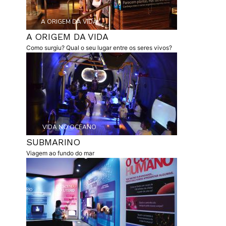
Etiqueta
A ORIGEM DA VIDA
A ORIGEM DA VIDA
resumo
Como surgiu? Qual o seu lugar entre os seres vivos?
capa
Etiqueta
VIDA NO OCEANO
SUBMARINO
resumo
Viagem ao fundo do mar
capa