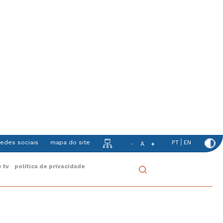
|
redes sociais
mapa do site
PT
EN
-
A
+
Mobile
 tv
política de privacidade