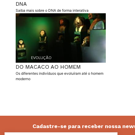
DNA
resumo
Saiba mais sobre o DNA de forma interativa
capa
Etiqueta
EVOLUÇÃO
DO MACACO AO HOMEM
resumo
Os diferentes indivíduos que evoluíram até o homem
moderno
Pagination
Cadastre-se para receber nossa news