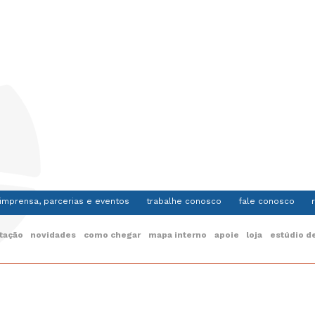
imprensa, parcerias e eventos
trabalhe conosco
fale conosco
itação
novidades
como chegar
mapa interno
apoie
loja
estúdio de