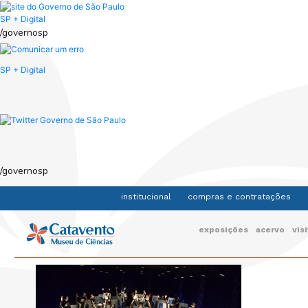
Skip
to
SP + Digital
main
/governosp
content
SP + Digital
/governosp
institucional
compras e contratações
Navegação
exposições
acervo
vis
principal
capa