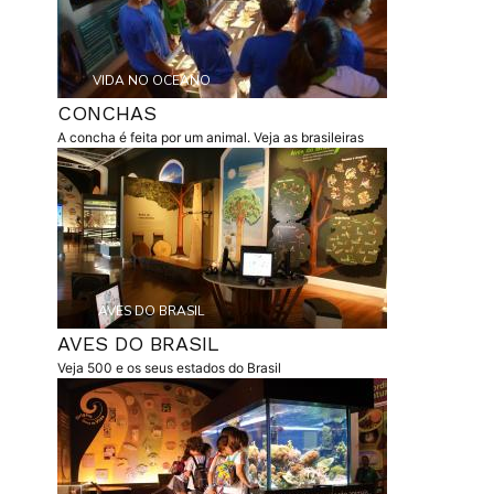
Etiqueta
VIDA NO OCEANO
CONCHAS
resumo
A concha é feita por um animal. Veja as brasileiras
capa
Etiqueta
AVES DO BRASIL
AVES DO BRASIL
resumo
Veja 500 e os seus estados do Brasil
capa