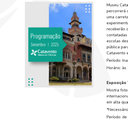
Museu Catav
percorrerá 
uma carreta
experimento
receberão d
contatadas 
escolas des
pública par
Catavento e
Período: In
Horário: às 
Exposição 
Mostra foto
internacion
em alta qua
*Necessário
Período: de