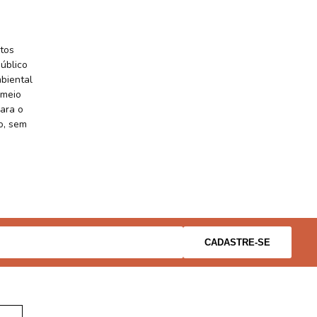
tos
úblico
biental
 meio
ara o
o, sem