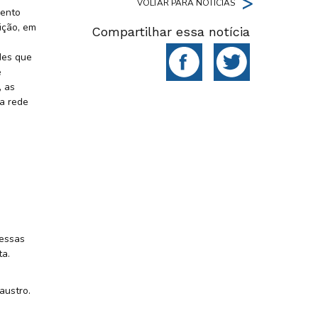
>
VOLTAR PARA NOTÍCIAS
vento
ição, em
Compartilhar essa notícia
des que
e
, as
a rede
ressas
ta.
austro.