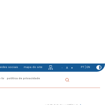
|
redes sociais
mapa do site
PT
EN
-
A
+
Mobile
 tv
política de privacidade