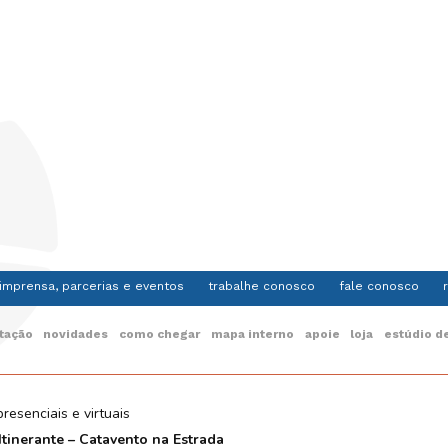
imprensa, parcerias e eventos
trabalhe conosco
fale conosco
itação
novidades
como chegar
mapa interno
apoie
loja
estúdio de
presenciais e virtuais
Itinerante – Catavento na Estrada