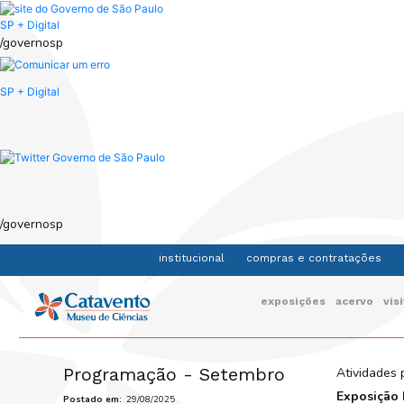
Skip
to
SP + Digital
main
/governosp
content
SP + Digital
/governosp
institucional
compras e contratações
Navegação
exposições
acervo
vis
principal
Programação - Setembro
Atividades 
Exposição 
Postado em
29/08/2025