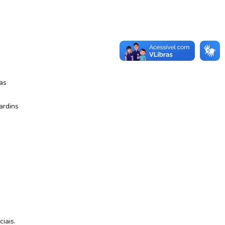
as
ardins
iais.