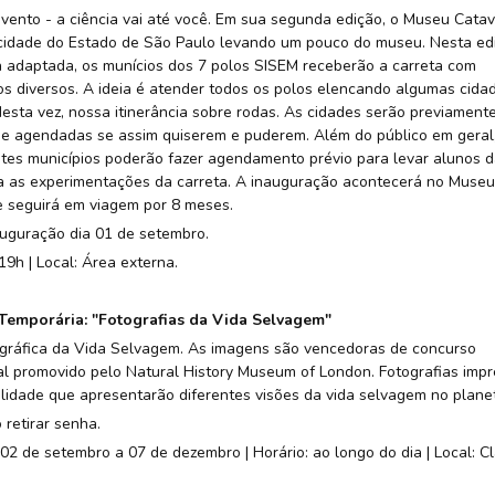
ento - a ciência vai até você. Em sua segunda edição, o Museu Cata
cidade do Estado de São Paulo levando um pouco do museu. Nesta ed
 adaptada, os munícios dos 7 polos SISEM receberão a carreta com
s diversos. A ideia é atender todos os polos elencando algumas cida
esta vez, nossa itinerância sobre rodas. As cidades serão previament
e agendadas se assim quiserem e puderem. Além do público em geral
tes municípios poderão fazer agendamento prévio para levar alunos d
a as experimentações da carreta. A inauguração acontecerá no Museu
 seguirá em viagem por 8 meses.
auguração dia 01 de setembro.
19h | Local: Área externa.
Temporária: "Fotografias da Vida Selvagem"
gráfica da Vida Selvagem. As imagens são vencedoras de concurso
al promovido pelo Natural History Museum of London. Fotografias imp
lidade que apresentarão diferentes visões da vida selvagem no plane
 retirar senha.
 02 de setembro a 07 de dezembro | Horário: ao longo do dia | Local: Cl