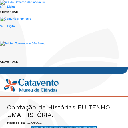
Skip
to
SP + Digital
main
/governosp
content
SP + Digital
/governosp
Navegação
Mobile
principal
Contação de Histórias EU TENHO
UMA HISTÓRIA.
Postado em
12/06/2017