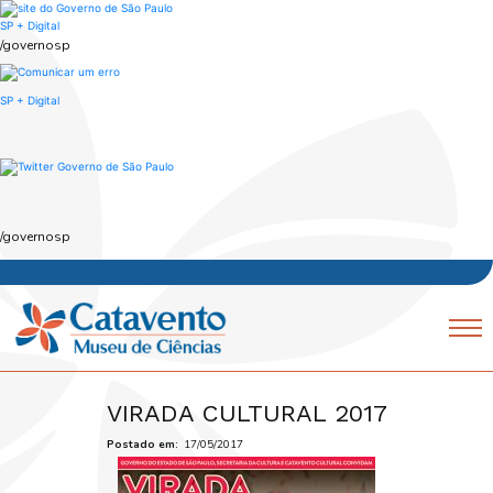
Skip
to
SP + Digital
main
/governosp
content
SP + Digital
/governosp
Navegação
Mobile
principal
VIRADA CULTURAL 2017
Postado em
17/05/2017