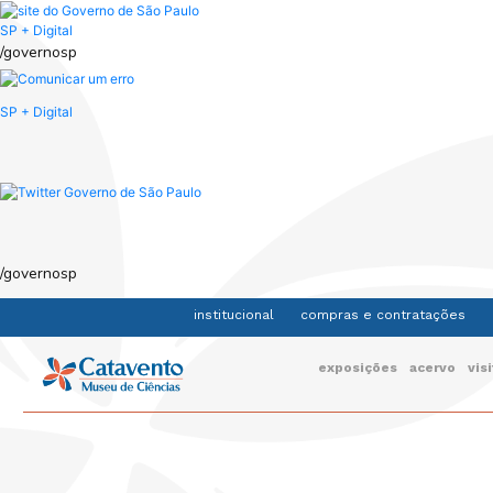
Skip
to
SP + Digital
main
/governosp
content
SP + Digital
/governosp
institucional
compras e contratações
Navegação
exposições
acervo
vis
principal