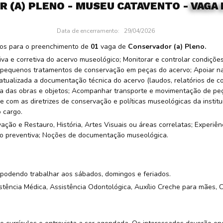
 (A) PLENO - MUSEU CATAVENTO
-
VAGA
Data de encerramento:
29/04/2026
los para o preenchimento de
01
vaga de
Conservador (a) Pleno.
va e corretiva do acervo museológico; Monitorar e controlar condiçõe
to e pequenos tratamentos de conservação em peças do acervo; Apoia
tualizada a documentação técnica do acervo (laudos, relatórios de con
nça das obras e objetos; Acompanhar transporte e movimentação de peç
com as diretrizes de conservação e políticas museológicas da institu
 cargo.
ção e Restauro, História, Artes Visuais ou áreas correlatas; Experi
ão preventiva; Noções de documentação museológica.
podendo trabalhar aos sábados, domingos e feriados.
tência Médica, Assistência Odontológica, Auxílio Creche para mães, C