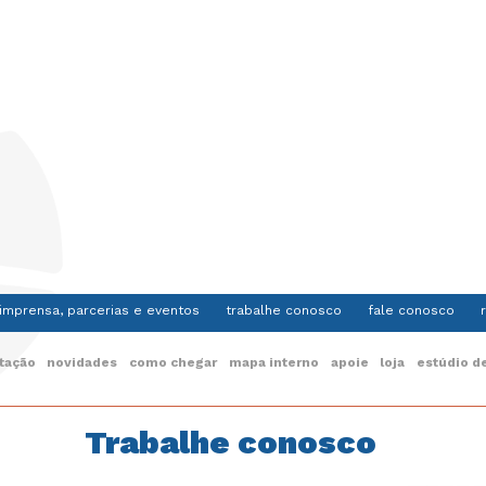
imprensa, parcerias e eventos
trabalhe conosco
fale conosco
itação
novidades
como chegar
mapa interno
apoie
loja
estúdio de
Trabalhe conosco