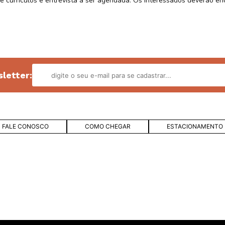
de currículos e entrevista a ser agendada. Os interessados deverão enc
letter:
FALE CONOSCO
COMO CHEGAR
ESTACIONAMENTO