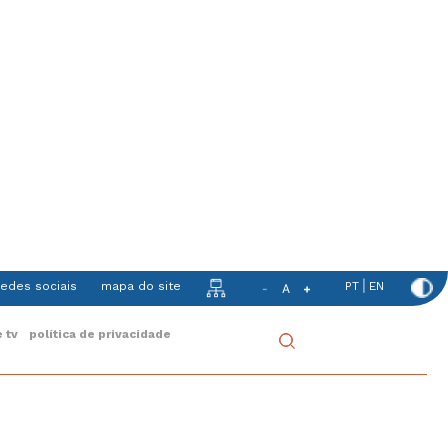
|
redes sociais
mapa do site
PT
EN
-
A
+
Mobile
 tv
política de privacidade