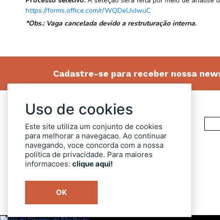
Processo seletivo:
A seleção será feita por meio de análise 
https://forms.office.com/r/WQDeUvJwuC
*Obs.: Vaga cancelada devido a restruturação interna.
Cadastre-se para receber nossa news
Uso de cookies
Este site utiliza um conjunto de cookies
para melhorar a navegacao. Ao continuar
navegando, voce concorda com a nossa
politica de privacidade. Para maiores
informacoes:
clique aqui!
OUVIDORIA
TRANSPARÊNCIA
OK
SIC