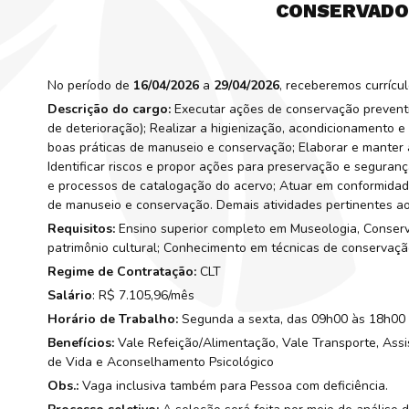
CONSERVADOR
No período de
16/04/2026
a
29/04/2026
, receberemos currícu
Descrição do cargo:
Executar ações de conservação preventi
de deterioração); Realizar a higienização, acondicionamen
boas práticas de manuseio e conservação; Elaborar e manter a
Identificar riscos e propor ações para preservação e segura
e processos de catalogação do acervo; Atuar em conformidade 
de manuseio e conservação. Demais atividades pertinentes ao
Requisitos:
Ensino superior completo em Museologia, Conserva
patrimônio cultural; Conhecimento em técnicas de conservaç
Regime de Contratação:
CLT
Salário
: R$ 7.105,96/mês
Horário de Trabalho:
Segunda a sexta, das 09h00 às 18h00 
Benefícios:
Vale Refeição/Alimentação, Vale Transporte, Assis
de Vida e Aconselhamento Psicológico
Obs.:
Vaga inclusiva também para Pessoa com deficiência.