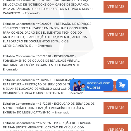
DE LOCAÇÃO DE NOTEBOOKS COM CABOS DE SEGURANÇA
VER MAIS
PARA AS FÁBRICAS DE CULTURA DO SETOR ‘A’ E PARA O MUSEU
CATAVENTO.
-
Encerrado
Edital de Concorrência nº 02/2026 – PRESTAÇÃO DE SERVIÇOS
TÉCNICOS ESPECIALIZADOS EM ENGENHARIA CONSULTIVA
PARA CONSOLIDAÇÃO DOS ELEMENTOS TÉCNICOS DO
VER MAIS
ANTEPROJETO, ELABORAÇÃO DE ORÇAMENTO, APOIO NA
ELABORAÇÃO DE DOCUMENTOS EDITALÍCIOS,
GERENCIAMENTO E ...
-
Encerrado
Edital de Concorrência nº 01/2026 - PRORROGADO -
FORNECIMENTO DE ÓCULOS DE REALIDADE VIRTUAL,
VER MAIS
BATERIAS E ACESSÓRIOS PARA O MUSEU CATAVENTO.
-
Encerrado
Edital de Concorrência nº 20/2025 – PRORROGAÇÃO -
REABERTURA – PRESTAÇÃO DE SERVIÇOS DE TRANSPORTE
VER MAIS
MEDIANTE LOCAÇÃO DE VEÍCULO COM CONDUTOR E
COMBUSTÍVEL PARA O MUSEU CATAVENTO.
-
Encerrado
Edital de Concorrência nº 21/2025 – EXECUÇÃO DE SERVIÇOS DE
VER MAIS
MANUTENÇÃO E CONSERVAÇÃO PAISAGÍSTICA DA ÁREA
EXTERNA DO MUSEU CATAVENTO.
-
Encerrado
Edital de Concorrência nº 17/2025 – PRESTAÇÃO DE SERVIÇOS
DE TRANSPORTE MEDIANTE LOCAÇÃO DE VEÍCULO COM
VER MAIS