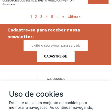
CONDUTOR E COMBUSTÍVEL PARA O MUSEU CATAVENTO.
-
Encerrado
Pagination
Página
1
Página
2
Página
3
Página
4
Página
5
Next
››
Last
Último »
…
atual
page
page
Cadastre-se para receber nossa
newsletter:
FALE CONOSCO
COMO CHEGAR
Uso de cookies
ESTACIONAMENTO
Este site utiliza um conjunto de cookies para
melhorar a navegacao. Ao continuar navegando,