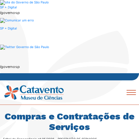
Skip
to
SP + Digital
main
/governosp
content
SP + Digital
/governosp
Navegação
Mobile
principal
Compras e Contratações de
Serviços
Edital de Concorrência nº 05/2026 – PRESTAÇÃO DE SERVIÇOS