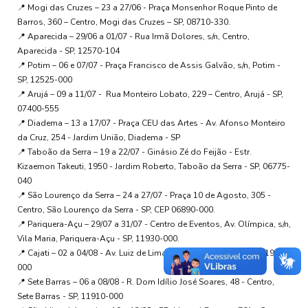
📍 Mogi das Cruzes – 23 a 27/06 -
Praça Monsenhor Roque Pinto de
Barros, 360 – Centro, Mogi das Cruzes – SP, 08710-330.
📍 Aparecida – 29/06 a 01/07 -
Rua Irmã Dolores, s/n, Centro,
Aparecida - SP, 12570-104
📍 Potim – 06 e 07/07 -
Praça Francisco de Assis Galvão, s/n, Potim -
SP, 12525-000
📍 Arujá – 09 a 11/07 -
Rua Monteiro Lobato, 229 – Centro, Arujá - SP,
07400-555
📍 Diadema – 13 a 17/07 - Praça CEU das Artes - Av. Afonso Monteiro
da Cruz, 254 - Jardim União, Diadema - SP
📍 Taboão da Serra – 19 a 22/07 -
Ginásio Zé do Feijão - Estr.
Kizaemon Takeuti, 1950 - Jardim Roberto, Taboão da Serra - SP, 06775-
040
📍 São Lourenço da Serra – 24 a 27/07 -
Praça 10 de Agosto, 305 -
Centro, São Lourenço da Serra - SP, CEP 06890-000.
📍 Pariquera-Açu – 29/07 a 31/07 -
Centro de Eventos, Av. Olímpica, s/n,
Vila Maria, Pariquera-Açu - SP, 11930-000.
📍 Cajati – 02 a 04/08 -
Av. Luiz de Lima, 50 - Centro, Cajati - SP, 11950-
000
📍 Sete Barras – 06 a 08/08 -
R. Dom Idílio José Soares, 48 - Centro,
Sete Barras - SP, 11910-000