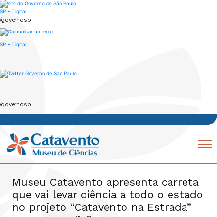
Skip
to
SP + Digital
main
/governosp
content
SP + Digital
/governosp
Navegação
Mobile
principal
Museu Catavento apresenta carreta
que vai levar ciência a todo o estado
no projeto “Catavento na Estrada”