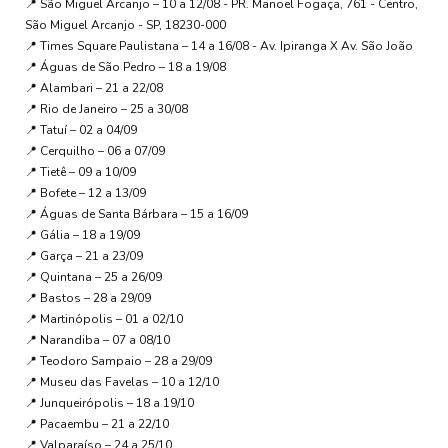
📍 São Miguel Arcanjo – 10 a 12/08 -
PR. Manoel Fogaça, 761 - Centro,
São Miguel Arcanjo - SP, 18230-000
📍 Times Square Paulistana – 14 a 16/08 -
Av. Ipiranga X Av. São João
📍 Águas de São Pedro – 18 a 19/08
📍 Alambari – 21 a 22/08
📍 Rio de Janeiro – 25 a 30/08
📍 Tatuí – 02 a 04/09
📍 Cerquilho – 06 a 07/09
📍 Tietê – 09 a 10/09
📍 Bofete – 12 a 13/09
📍 Águas de Santa Bárbara – 15 a 16/09
📍 Gália – 18 a 19/09
📍 Garça – 21 a 23/09
📍 Quintana – 25 a 26/09
📍 Bastos – 28 a 29/09
📍 Martinópolis – 01 a 02/10
📍 Narandiba – 07 a 08/10
📍 Teodoro Sampaio – 28 a 29/09
📍 Museu das Favelas – 10 a 12/10
📍 Junqueirópolis – 18 a 19/10
📍 Pacaembu – 21 a 22/10
📍 Valparaíso – 24 a 25/10