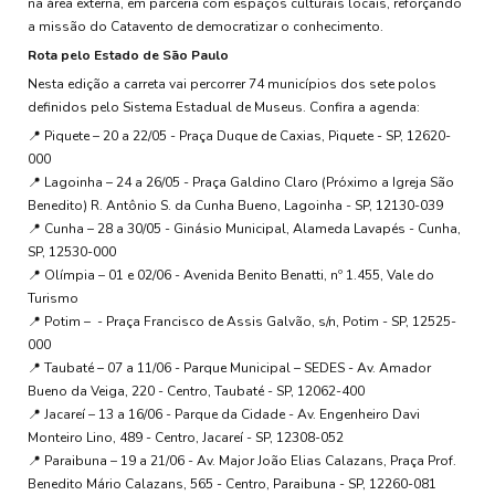
na área externa, em parceria com espaços culturais locais, reforçando
a missão do Catavento de democratizar o conhecimento.
Rota pelo Estado de São Paulo
Nesta edição a carreta vai percorrer 74 municípios dos sete polos
definidos pelo Sistema Estadual de Museus. Confira a agenda:
📍 Piquete – 20 a 22/05 - Praça Duque de Caxias, Piquete - SP, 12620-
000
📍 Lagoinha – 24 a 26/05 - Praça Galdino Claro (Próximo a Igreja São
Benedito) R. Antônio S. da Cunha Bueno, Lagoinha - SP, 12130-039
📍 Cunha – 28 a 30/05 - Ginásio Municipal, Alameda Lavapés - Cunha,
SP, 12530-000
📍 Olímpia – 01 e 02/06 - Avenida Benito Benatti, nº 1.455, Vale do
Turismo
📍 Potim – - Praça Francisco de Assis Galvão, s/n, Potim - SP, 12525-
000
📍 Taubaté – 07 a 11/06 - Parque Municipal – SEDES - Av. Amador
Bueno da Veiga, 220 - Centro, Taubaté - SP, 12062-400
📍 Jacareí – 13 a 16/06 - Parque da Cidade - Av. Engenheiro Davi
Monteiro Lino, 489 - Centro, Jacareí - SP, 12308-052
📍 Paraibuna – 19 a 21/06 - Av. Major João Elias Calazans, Praça Prof.
Benedito Mário Calazans, 565 - Centro, Paraibuna - SP, 12260-081