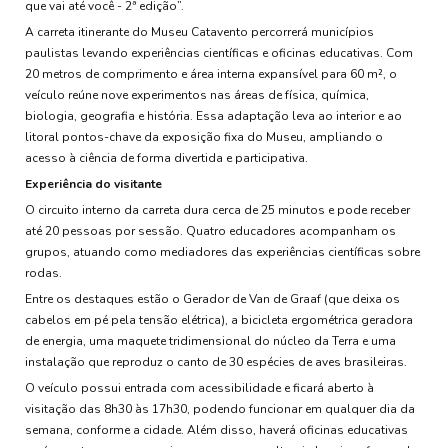
que vai até você - 2ª edição”.
A carreta itinerante do Museu Catavento percorrerá municípios
paulistas levando experiências científicas e oficinas educativas. Com
20 metros de comprimento e área interna expansível para 60 m², o
veículo reúne nove experimentos nas áreas de física, química,
biologia, geografia e história. Essa adaptação leva ao interior e ao
litoral pontos-chave da exposição fixa do Museu, ampliando o
acesso à ciência de forma divertida e participativa.
Experiência do visitante
O circuito interno da carreta dura cerca de 25 minutos e pode receber
até 20 pessoas por sessão. Quatro educadores acompanham os
grupos, atuando como mediadores das experiências científicas sobre
rodas.
Entre os destaques estão o Gerador de Van de Graaf (que deixa os
cabelos em pé pela tensão elétrica), a bicicleta ergométrica geradora
de energia, uma maquete tridimensional do núcleo da Terra e uma
instalação que reproduz o canto de 30 espécies de aves brasileiras.
O veículo possui entrada com acessibilidade e ficará aberto à
visitação das 8h30 às 17h30, podendo funcionar em qualquer dia da
semana, conforme a cidade. Além disso, haverá oficinas educativas