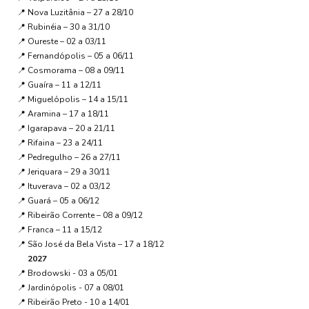
📍 Nova Luzitânia – 27 a 28/10
📍 Rubinéia – 30 a 31/10
📍 Oureste – 02 a 03/11
📍 Fernandópolis – 05 a 06/11
📍 Cosmorama – 08 a 09/11
📍 Guaíra – 11 a 12/11
📍 Miguelópolis – 14 a 15/11
📍 Aramina – 17 a 18/11
📍 Igarapava – 20 a 21/11
📍 Rifaina – 23 a 24/11
📍 Pedregulho – 26 a 27/11
📍 Jeriquara – 29 a 30/11
📍 Ituverava – 02 a 03/12
📍 Guará – 05 a 06/12
📍 Ribeirão Corrente – 08 a 09/12
📍 Franca – 11 a 15/12
📍 São José da Bela Vista – 17 a 18/12
2027
📍 Brodowski - 03 a 05/01
📍 Jardinópolis - 07 a 08/01
📍 Ribeirão Preto - 10 a 14/01