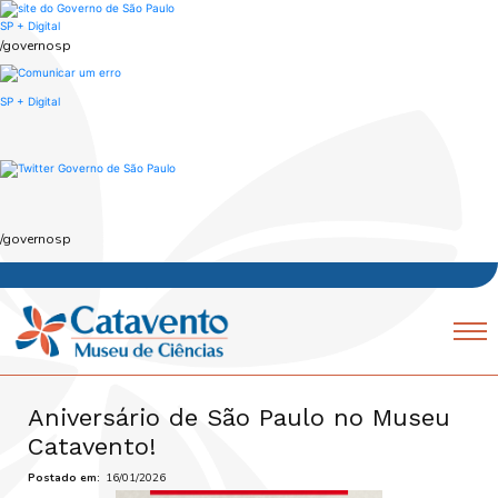
Skip
to
SP + Digital
main
/governosp
content
SP + Digital
/governosp
Navegação
Mobile
principal
Aniversário de São Paulo no Museu
Catavento!
Postado em
16/01/2026